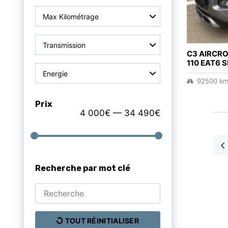
Max Kilométrage
Transmission
C3 AIRCR
110 EAT6 
Energie
92500 k
Prix
4 000€ — 34 490€
Recherche par mot clé
TOUT RÉINITIALISER