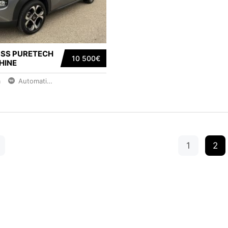
OSS PURETECH
10 500€
SHINE
m
Automatique
1
2