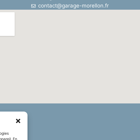
contact@garage-morellon.fr
logies
pareil. En