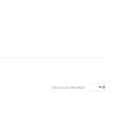
9
9
VÉHICULES PAR PAGE: