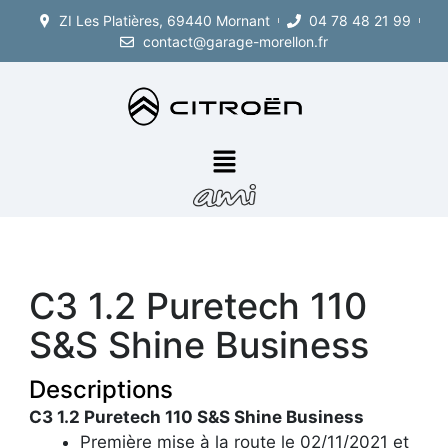
Aller
ZI Les Platières, 69440 Mornant
04 78 48 21 99
principal
au
contact@garage-morellon.fr
contenu
Menu
C3 1.2 Puretech 110
S&S Shine Business
Descriptions
C3 1.2 Puretech 110 S&S Shine Business
Première mise à la route le 02/11/2021 et