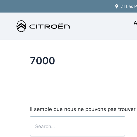
Rechercher :
Aller
ZI Les 
principal
au
contenu
A
7000
Il semble que nous ne pouvons pas trouver