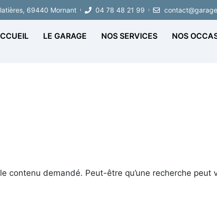
Platières, 69440 Mornant
04 78 48 21 99
contact@garage-
CCUEIL
LE GARAGE
NOS SERVICES
NOS OCCAS
 le contenu demandé. Peut-être qu’une recherche peut v