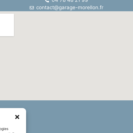
04 78 48 21 99
contact@garage-morellon.fr
logies